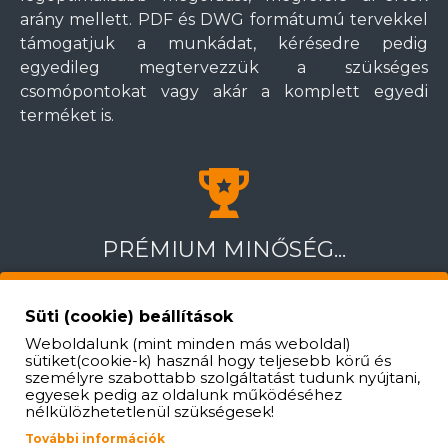
arány mellett. PDF és DWG formátumú tervekkel
támogatjuk a munkádat, kérésedre pedig
egyedileg megtervezzük a szükséges
csomópontokat vagy akár a komplett egyedi
terméket is.
PRÉMIUM MINŐSÉG...
Nem mernénk PRÉMIUM minőségről beszélni, ha
nem állna mögötte valódi szakmai tartalom.
Süti (cookie) beállítások
Termékeinket magas minőségi elvárások szerint
Weboldalunk (mint minden más weboldal)
készítjük és válogatjuk össze. Előzetes egyeztetés
sütiket(cookie-k) használ hogy teljesebb körű és
személyre szabottabb szolgáltatást tudunk nyújtani,
után személyesen is meggyőződhetsz termékeink
egyesek pedig az oldalunk működéséhez
minőségéről, és megtekintheted, milyen
nélkülözhetetlenül szükségesek!
megoldásokkal dolgozunk.
További információk