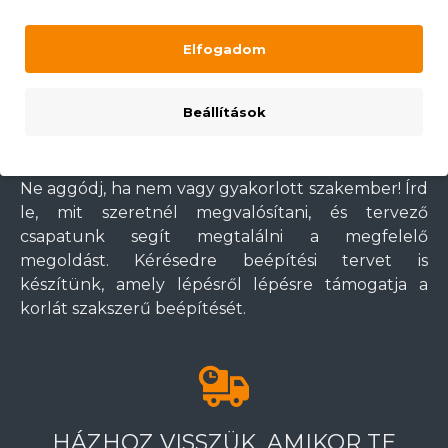
Elfogadom
NEM VAGY GYAKORLOTT
Beállítások
SZAKEMBER?
Ne aggódj, ha nem vagy gyakorlott szakember! Írd
le, mit szeretnél megvalósítani, és tervező
csapatunk segít megtalálni a megfelelő
megoldást. Kérésedre beépítési tervet is
készítünk, amely lépésről lépésre támogatja a
korlát szakszerű beépítését.
HÁZHOZ VISSZÜK, AMIKOR TE