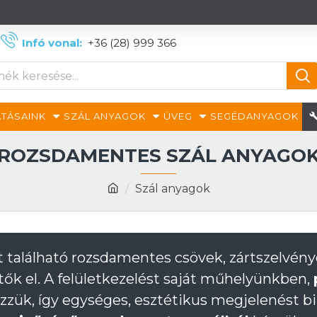
Infó vonal:
+36 (28) 999 366
TÁSAINK
SZÁL ANYAGOK
ÜVEG
SEGÉDANYAGOK
ROZSDAMENTES SZÁL ANYAGO
Szál anyagok
tt található rozsdamentes csövek, zártszelvén
tők el. A felületkezelést saját műhelyünkben,
zzük, így egységes, esztétikus megjelenést 