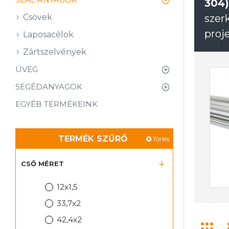
304)
Csövek
szer
proj
Laposacélok
Zártszelvények
ÜVEG
SEGÉDANYAGOK
EGYÉB TERMÉKEINK
TERMÉK SZŰRŐ
Törlés
CSŐ MÉRET
12x1,5
33,7x2
42,4x2