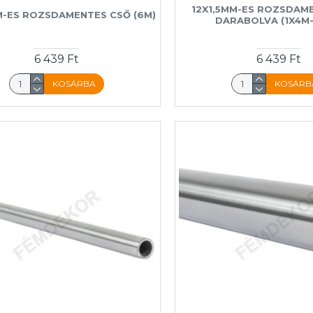
12X1,5MM-ES ROZSDAM
M-ES ROZSDAMENTES CSŐ (6M)
DARABOLVA (1X4M-
6 439 Ft
6 439 Ft
KOSÁRBA
KOSÁRB