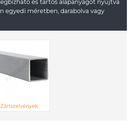
egbízható és tartós alapanyagot nyújtva
tén egyedi méretben, darabolva vagy
Zártszelvények