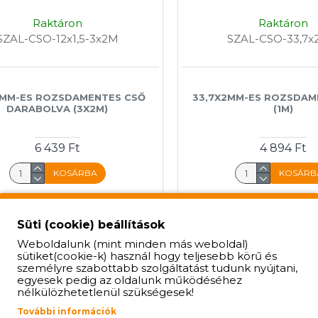
Raktáron
Raktáron
SZAL-CSO-12x1,5-3x2M
SZAL-CSO-33,7x
,5MM-ES ROZSDAMENTES CSŐ
33,7X2MM-ES ROZSDAM
DARABOLVA (3X2M)
(1M)
6 439 Ft
4 894 Ft
KOSÁRBA
KOSÁRB
Süti (cookie) beállítások
Weboldalunk (mint minden más weboldal)
sütiket(cookie-k) használ hogy teljesebb körű és
személyre szabottabb szolgáltatást tudunk nyújtani,
egyesek pedig az oldalunk működéséhez
nélkülözhetetlenül szükségesek!
További információk