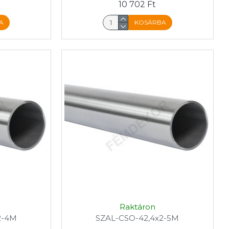
10 702 Ft
A
KOSÁRBA
Raktáron
2-4M
SZAL-CSO-42,4x2-5M