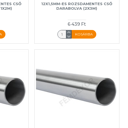
ENTES CSŐ
12X1,5MM-ES ROZSDAMENTES CSŐ
1X2M)
DARABOLVA (2X3M)
6 439 Ft
A
KOSÁRBA