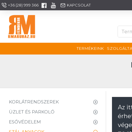
+36 (28) 999 366
KAPCSOLAT
TERMÉKEINK
SZOLGÁLTA
KORLÁTRENDSZEREK
Az i
ÜZLET ÉS PARKOLÓ
érhe
ESŐVÉDELEM
vége
SZÁL ANYAGOK