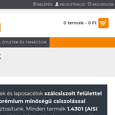
BELÉPÉS
REGISZTRÁCIÓ
KEDVENCEK
0 termék - 0 Ft
ÖTLETEK ÉS TANÁCSOK
K
yek és laposacélok
szálcsiszolt felülettel
prémium minőségű csiszolással
biztosítunk. Minden termék
1.4301 (AISI