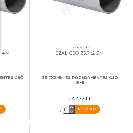
Raktáron
2-4M
SZAL-CSO-33,7x2-5M
ENTES CSŐ
33,7X2MM-ES ROZSDAMENTES CSŐ
(5M)
24 472 Ft
A
KOSÁRBA