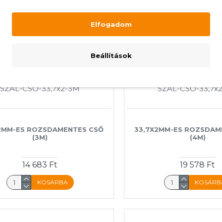
Elfogadom
Beállítások
Raktáron
Raktáron
SZAL-CSO-33,7x2-3M
SZAL-CSO-33,7x
2MM-ES ROZSDAMENTES CSŐ
33,7X2MM-ES ROZSDAM
(3M)
(4M)
14 683 Ft
19 578 Ft
KOSÁRBA
KOSÁRB