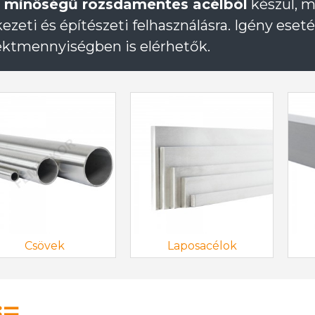
 minőségű rozsdamentes acélból
készül, m
kezeti és építészeti felhasználásra. Igény ese
ektmennyiségben is elérhetők.
Csövek
Laposacélok