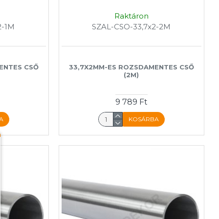
Raktáron
2-1M
SZAL-CSO-33,7x2-2M
ENTES CSŐ
33,7X2MM-ES ROZSDAMENTES CSŐ
(2M)
9 789 Ft
A
KOSÁRBA