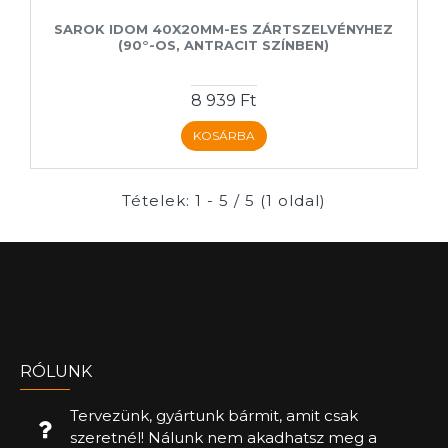
SAROK IDOM 40X20MM-ES ZÁRTSZELVÉNYHEZ
(90°-OS, ANTRACIT SZÍNBEN)
8 939 Ft
KOSÁRBA
Tételek: 1 - 5 / 5 (1 oldal)
RÓLUNK
Tervezünk, gyártunk bármit, amit csak
szeretnél! Nálunk nem akadhatsz meg a