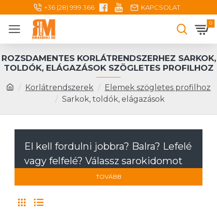
+36 (28) 999 366
KAPCSOLAT
0
ROZSDAMENTES KORLÁTRENDSZERHEZ SARKOK,
TOLDÓK, ELÁGAZÁSOK SZÖGLETES PROFILHOZ
Korlátrendszerek
Elemek szögletes profilhoz
Sarkok, toldók, elágazások
El kell fordulni jobbra? Balra? Lefelé
vagy felfelé? Válassz sarokidomot
vagy éppen egy egyedi szögben is
TOVÁBB
beállítható csuklót. Amennyiben
nem találsz olyan elemet amire