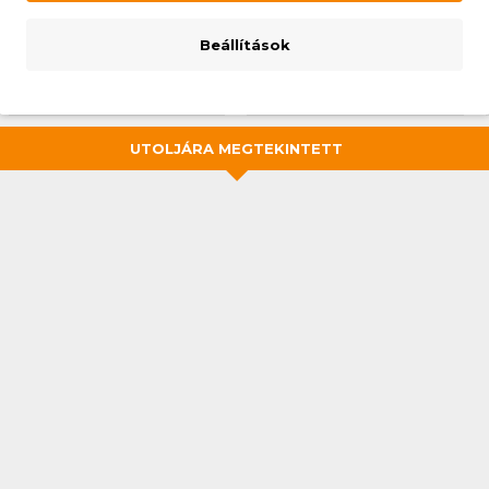
55 309 Ft
ES)
17 080 Ft
Beállítások
KOSÁRBA
KOSÁRBA
UTOLJÁRA MEGTEKINTETT