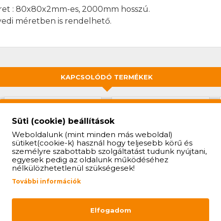
et : 80x80x2mm-es, 2000mm hosszú.
edi méretben is rendelhető.
KAPCSOLÓDÓ TERMÉKEK
Süti (cookie) beállítások
Weboldalunk (mint minden más weboldal)
sütiket(cookie-k) használ hogy teljesebb körű és
személyre szabottabb szolgáltatást tudunk nyújtani,
egyesek pedig az oldalunk működéséhez
nélkülözhetetlenül szükségesek!
További információk
POLLER (Ø154X1000MM-
ÉLVÉDŐ SZÁLCSISZOLT
ES, BETONOZHATÓ)
ROZSDAMENTES
Elfogadom
ACÉLBÓL (20X20X2MM-