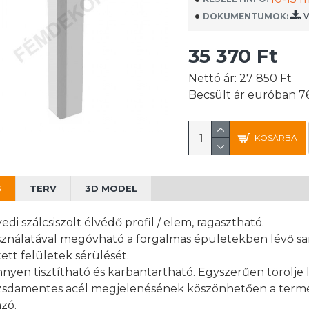
w
DOKUMENTUMOK:
35 370 Ft
Nettó ár: 27 850 Ft
Becsült ár euróban 7
KOSÁRBA
S
TERV
3D MODEL
edi szálcsiszolt élvédő profil / elem, ragasztható.
ználatával megóvható a forgalmas épületekben lévő sa
tett felületek sérülését.
nyen tisztítható és karbantartható. Egyszerűen törölje l
sdamentes acél megjelenésének köszönhetően a termék 
zó.