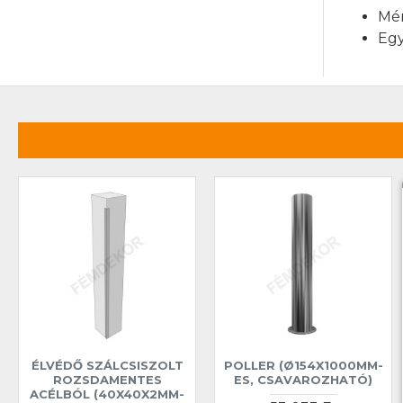
Mér
Egy
ÉLVÉDŐ SZÁLCSISZOLT
POLLER (Ø154X1000MM-
ROZSDAMENTES
ES, CSAVAROZHATÓ)
ACÉLBÓL (40X40X2MM-