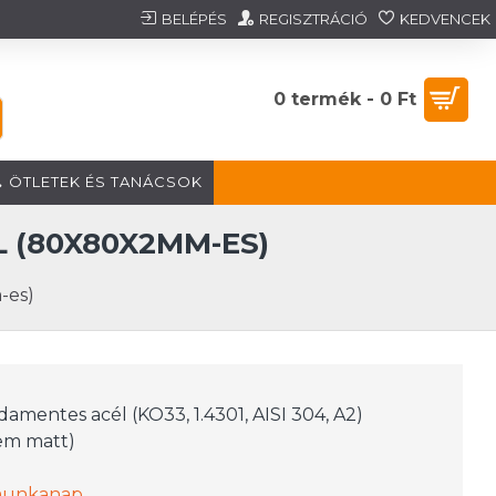
BELÉPÉS
REGISZTRÁCIÓ
KEDVENCEK
0 termék - 0 Ft
ÖTLETEK ÉS TANÁCSOK
 (80X80X2MM-ES)
-es)
1
amentes acél (KO33, 1.4301, AISI 304, A2)
em matt)
 munkanap