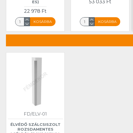
53 033 Ft
ES)
22 978 Ft
KOSÁRBA
KOSÁRBA
FD/ELV-01
ÉLVÉDŐ SZÁLCSISZOLT
ROZSDAMENTES