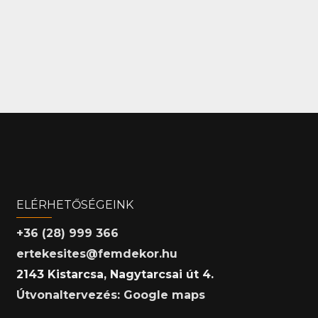
ELÉRHETŐSÉGEINK
+36 (28) 999 366
ertekesites@femdekor.hu
2143 Kistarcsa, Nagytarcsai út 4.
Útvonaltervezés: Google maps