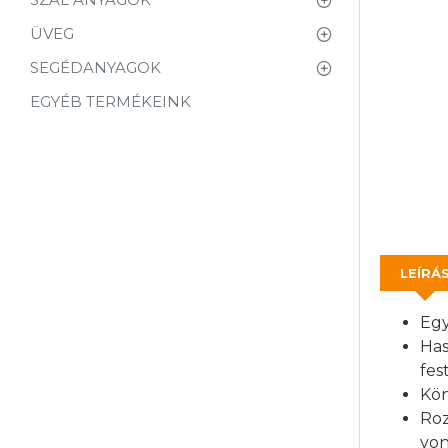
ÜVEG
SEGÉDANYAGOK
EGYÉB TERMÉKEINK
LEÍRÁ
Egy
Has
fes
Kön
Roz
von