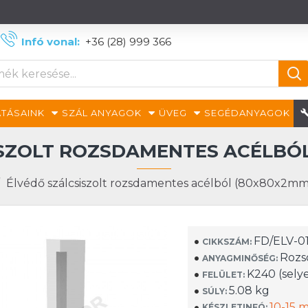
Infó vonal:
+36 (28) 999 366
TÁSAINK
SZÁL ANYAGOK
ÜVEG
SEGÉDANYAGOK
SZOLT ROZSDAMENTES ACÉLBÓL
Élvédő szálcsiszolt rozsdamentes acélból (80x80x2mm
FD/ELV-0
CIKKSZÁM:
Rozsd
ANYAGMINŐSÉG:
K240 (sely
FELÜLET:
5.08 kg
SÚLY:
10-15
KÉSZLETINFÓ: