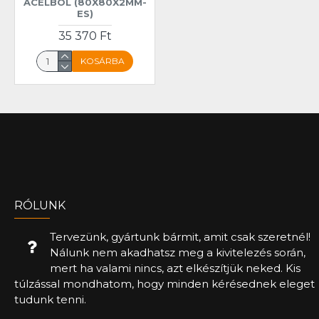
ACÉLBÓL (80X80X2MM-
ES)
35 370 Ft
KOSÁRBA
RÓLUNK
Tervezünk, gyártunk bármit, amit csak szeretnél!
Nálunk nem akadhatsz meg a kivitelezés során,
mert ha valami nincs, azt elkészítjük neked. Kis
túlzással mondhatom, hogy minden kérésednek eleget
tudunk tenni.