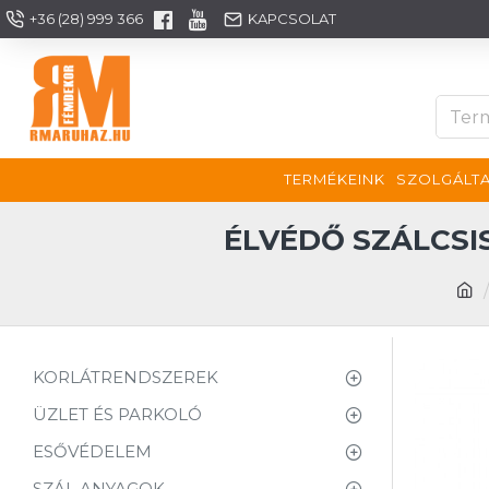
+36 (28) 999 366
KAPCSOLAT
TERMÉKEINK
SZOLGÁLTA
ÉLVÉDŐ SZÁLCSI
KORLÁTRENDSZEREK
ÜZLET ÉS PARKOLÓ
ESŐVÉDELEM
SZÁL ANYAGOK