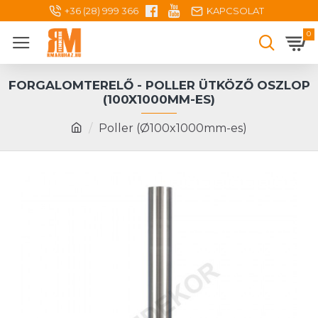
+36 (28) 999 366
KAPCSOLAT
0
FORGALOMTERELŐ - POLLER ÜTKÖZŐ OSZLOP
(100X1000MM-ES)
Poller (Ø100x1000mm-es)