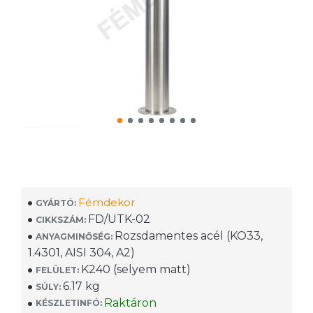
Fémdekor
GYÁRTÓ:
FD/UTK-02
CIKKSZÁM:
Rozsdamentes acél (KO33,
ANYAGMINŐSÉG:
1.4301, AISI 304, A2)
K240 (selyem matt)
FELÜLET:
6.17 kg
SÚLY:
Raktáron
KÉSZLETINFÓ: