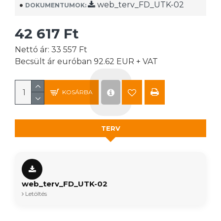
web_terv_FD_UTK-02
DOKUMENTUMOK:
42 617 Ft
Nettó ár: 33 557 Ft
Becsült ár euróban 92.62 EUR + VAT
KOSÁRBA
TERV
web_terv_FD_UTK-02
Letöltés