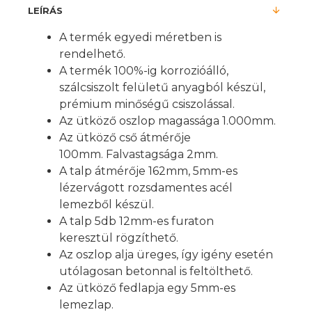
LEÍRÁS
A termék egyedi méretben is
rendelhető.
A termék 100%-ig korrozióálló,
szálcsiszolt felületű anyagból készül,
prémium minőségű csiszolással.
Az ütköző oszlop magassága 1.000mm.
Az ütköző cső átmérője
100mm. Falvastagsága 2mm.
A talp átmérője 162mm, 5mm-es
lézervágott rozsdamentes acél
lemezből készül.
A talp 5db 12mm-es furaton
keresztül rögzíthető.
Az oszlop alja üreges, így igény esetén
utólagosan betonnal is feltölthető.
Az ütköző fedlapja egy 5mm-es
lemezlap.