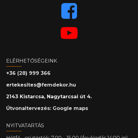
ELÉRHETŐSÉGEINK
+36 (28) 999 366
ertekesites@femdekor.hu
2143 Kistarcsa, Nagytarcsai út 4.
Útvonaltervezés: Google maps
NYITVATARTÁS
Hétfő - csütörtök: 7.00 – 15.00 (Árukiadás 14:00-ig)