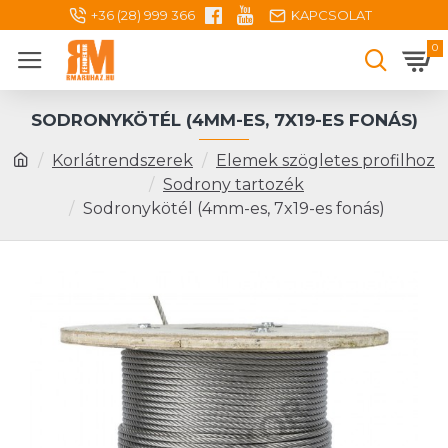
+36 (28) 999 366
KAPCSOLAT
0
SODRONYKÖTÉL (4MM-ES, 7X19-ES FONÁS)
Korlátrendszerek
Elemek szögletes profilhoz
Sodrony tartozék
Sodronykötél (4mm-es, 7x19-es fonás)