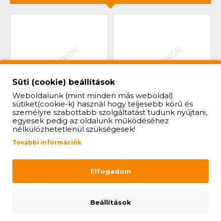
Süti (cookie) beállítások
Weboldalunk (mint minden más weboldal)
sütiket(cookie-k) használ hogy teljesebb körű és
személyre szabottabb szolgáltatást tudunk nyújtani,
MENETES SODRONYVÉG
MENETES SODRONYVÉG
egyesek pedig az oldalunk működéséhez
4MM-ES SODRONYHOZ
4MM-ES SODRONYHOZ
nélkülözhetetlenül szükségesek!
(BAL MENET)
(JOBB MENET)
További információk
518 Ft
467 Ft
Elfogadom
KOSÁRBA
KOSÁRBA
Beállítások
UTOLJÁRA MEGTEKINTETT