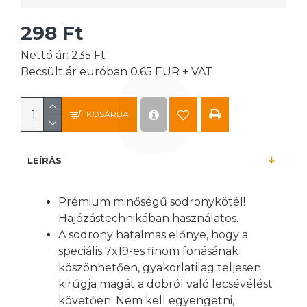
298 Ft
Nettó ár: 235 Ft
Becsült ár euróban 0.65 EUR + VAT
KOSÁRBA
LEÍRÁS
Prémium minőségű sodronykötél!
Hajózástechnikában használatos.
A sodrony hatalmas előnye, hogy a
speciális 7x19-es finom fonásának
köszönhetően, gyakorlatilag teljesen
kirúgja magát a dobról való lecsévélést
követően. Nem kell egyengetni,