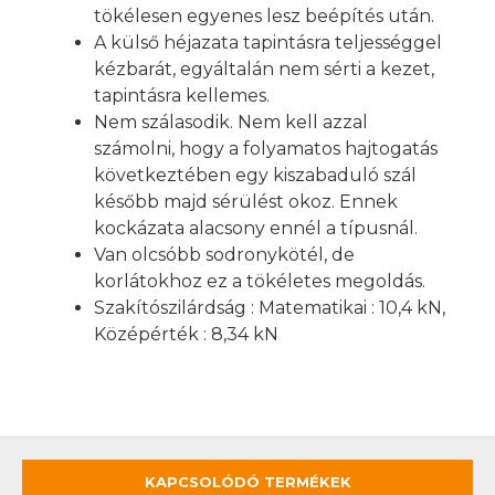
tökélesen egyenes lesz beépítés után.
A külső héjazata tapintásra teljességgel
kézbarát, egyáltalán nem sérti a kezet,
tapintásra kellemes.
Nem szálasodik. Nem kell azzal
számolni, hogy a folyamatos hajtogatás
következtében egy kiszabaduló szál
később majd sérülést okoz. Ennek
kockázata alacsony ennél a típusnál.
Van olcsóbb sodronykötél, de
korlátokhoz ez a tökéletes megoldás.
Szakítószilárdság : Matematikai : 10,4 kN,
Középérték : 8,34 kN
KAPCSOLÓDÓ TERMÉKEK