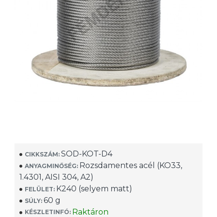
SOD-KOT-D4
CIKKSZÁM:
Rozsdamentes acél (KO33,
ANYAGMINŐSÉG:
1.4301, AISI 304, A2)
K240 (selyem matt)
FELÜLET:
60 g
SÚLY:
Raktáron
KÉSZLETINFÓ: