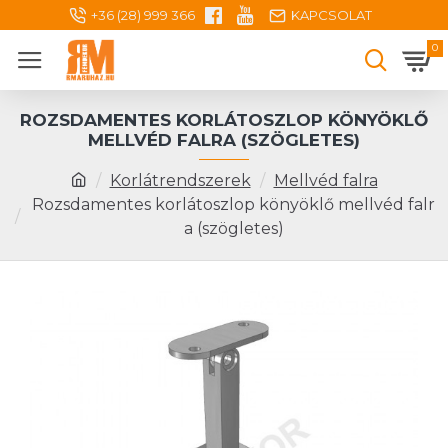
+36 (28) 999 366
KAPCSOLAT
0
ROZSDAMENTES KORLÁTOSZLOP KÖNYÖKLŐ
MELLVÉD FALRA (SZÖGLETES)
Korlátrendszerek
Mellvéd falra
Rozsdamentes korlátoszlop könyöklő mellvéd falr
a (szögletes)