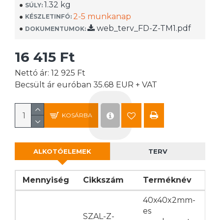
1.32 kg
SÚLY:
2-5 munkanap
KÉSZLETINFÓ:
web_terv_FD-Z-TM1.pdf
DOKUMENTUMOK:
16 415 Ft
Nettó ár: 12 925 Ft
Becsült ár euróban 35.68 EUR + VAT
KOSÁRBA
ALKOTÓELEMEK
TERV
Mennyiség
Cikkszám
Terméknév
40x40x2mm-
es
SZAL-Z-