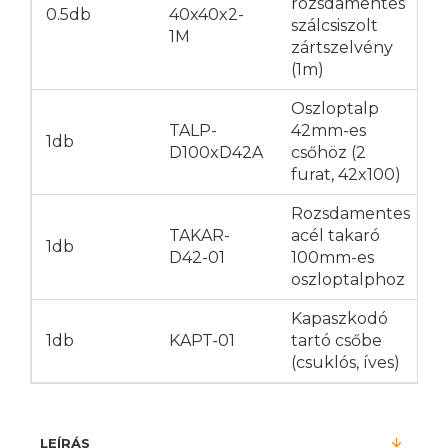
rozsdamentes
0.5db
40x40x2-
szálcsiszolt
1M
zártszelvény
(1m)
Oszloptalp
TALP-
42mm-es
1db
D100xD42A
csőhöz (2
furat, 42x100)
Rozsdamentes
TAKAR-
acél takaró
1db
D42-01
100mm-es
oszloptalphoz
Kapaszkodó
1db
KAPT-01
tartó csőbe
(csuklós, íves)
LEÍRÁS