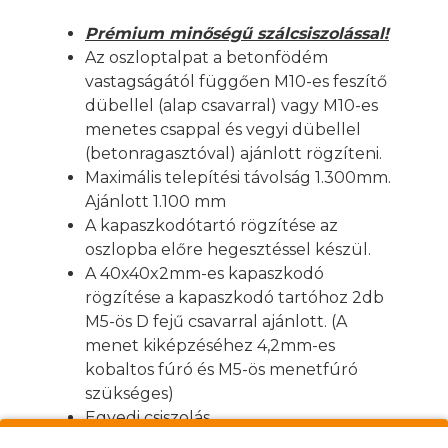
Prémium minőségű szálcsiszolással!
Az oszloptalpat a betonfödém
vastagságától függően M10-es feszítő
dübellel (alap csavarral) vagy M10-es
menetes csappal és vegyi dübellel
(betonragasztóval) ajánlott rögzíteni.
Maximális telepítési távolság 1.300mm.
Ajánlott 1.100 mm
A kapaszkodótartó rögzítése az
oszlopba előre hegesztéssel készül.
A 40x40x2mm-es kapaszkodó
rögzítése a kapaszkodó tartóhoz 2db
M5-ös D fejű csavarral ajánlott. (A
menet kiképzéséhez 4,2mm-es
kobaltos fúró és M5-ös menetfúró
szükséges)
Egyedi csiszolás