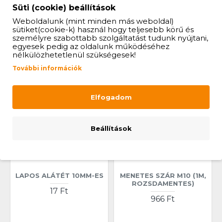
Süti (cookie) beállítások
Weboldalunk (mint minden más weboldal)
sütiket(cookie-k) használ hogy teljesebb körű és
személyre szabottabb szolgáltatást tudunk nyújtani,
egyesek pedig az oldalunk működéséhez
KAPCSOLÓDÓ TERMÉKEK
nélkülözhetetlenül szükségesek!
További információk
Elfogadom
Beállítások
LAPOS ALÁTÉT 10MM-ES
MENETES SZÁR M10 (1M,
ROZSDAMENTES)
17 Ft
966 Ft