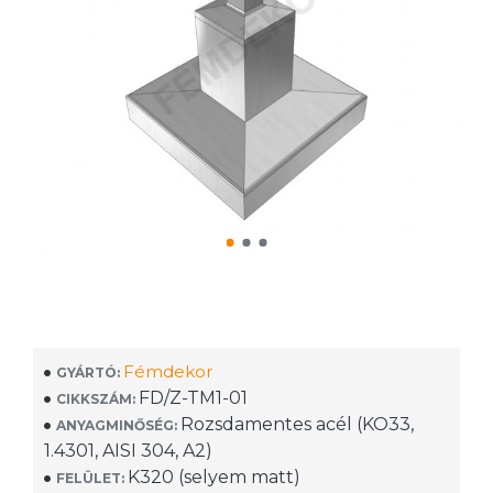
Fémdekor
GYÁRTÓ:
FD/Z-TM1-01
CIKKSZÁM:
Rozsdamentes acél (KO33,
ANYAGMINŐSÉG:
1.4301, AISI 304, A2)
K320 (selyem matt)
FELÜLET: