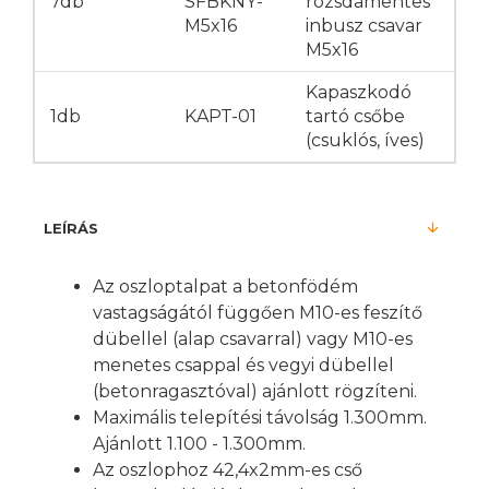
7db
SFBKNY-
rozsdamentes
M5x16
inbusz csavar
M5x16
Kapaszkodó
1db
KAPT-01
tartó csőbe
(csuklós, íves)
LEÍRÁS
Az oszloptalpat a betonfödém
vastagságától függően M10-es feszítő
dübellel (alap csavarral) vagy M10-es
menetes csappal és vegyi dübellel
(betonragasztóval) ajánlott rögzíteni.
Maximális telepítési távolság 1.300mm.
Ajánlott 1.100 - 1.300mm.
Az oszlophoz 42,4x2mm-es cső