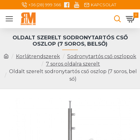
+36 (28) 999 366
KAPCSOLAT
0
OLDALT SZERELT SODRONYTARTÓS CSŐ
OSZLOP (7 SOROS, BELSŐ)
Korlátrendszerek
Sodronytartós cső oszlopok
7 soros oldalra szerelt
Oldalt szerelt sodronytartós cső oszlop (7 soros, bel
ső)