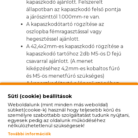
kapaszkodó ajánlott. Felszerelt
állapotban az kapaszkodó felső pontja
a járószinttől 1.000mm-re van.
A kapaszkodótartó rögzítése az
oszlopba fémragasztással vagy
hegesztéssel ajánlott.
A 42,4x2mm-es kapaszkodó rögzítése a
kapaszkodó tartóhoz 2db M5-ös D fejű
csavarral ajánlott. (A menet
kiképzéséhez 4,2mm-es kobaltos fúró
és M5-ös menetfúró szükséges)
A kapaszkodótartó a lépcső szögéhez
állítható egy M5-ös hernyócsavar
Süti (cookie) beállítások
fellazításával.
Weboldalunk (mint minden más weboldal)
Az oszlopon lévő sodronytartó a kívánt
sütiket(cookie-k) használ hogy teljesebb körű és
szögre elforgatható egy M5-ös
személyre szabottabb szolgáltatást tudunk nyújtani,
egyesek pedig az oldalunk működéséhez
hernyócsavar fellazításával (2,5mm-es
nélkülözhetetlenül szükségesek!
inbuszkulcs szükséges).
További információk
A sodronytartón a 4mm-es