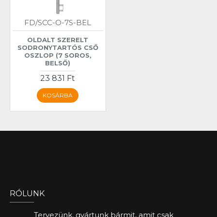
FD/SCC-O-7S-BEL
OLDALT SZERELT
SODRONYTARTÓS CSŐ
OSZLOP (7 SOROS,
BELSŐ)
23 831 Ft
KOSÁRBA
RÓLUNK
Tervezünk, gyártunk bármit, amit csak