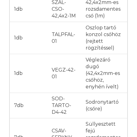
SZAL-
42,4x2mm-es
1db
CSO-
rozsdamentes
42,4x2-1M
cső (1m)
Oszlop tartó
TALPFAL-
konzol csőhöz
1db
01
(rejtett
rögzítéssel)
Véglezáró
dugó
VEGZ-42-
1db
(42,4x2mm-es
01
csőhöz,
enyhén ívelt)
SOD-
Sodronytartó
7db
TARTO-
(csőre)
D4-42
Süllyesztett
CSAV-
fejű