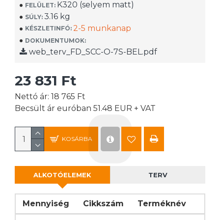
K320 (selyem matt)
FELÜLET:
3.16 kg
SÚLY:
2-5 munkanap
KÉSZLETINFÓ:
DOKUMENTUMOK:
web_terv_FD_SCC-O-7S-BEL.pdf
23 831 Ft
Nettó ár: 18 765 Ft
Becsült ár euróban 51.48 EUR + VAT
KOSÁRBA
ALKOTÓELEMEK
TERV
Mennyiség
Cikkszám
Terméknév