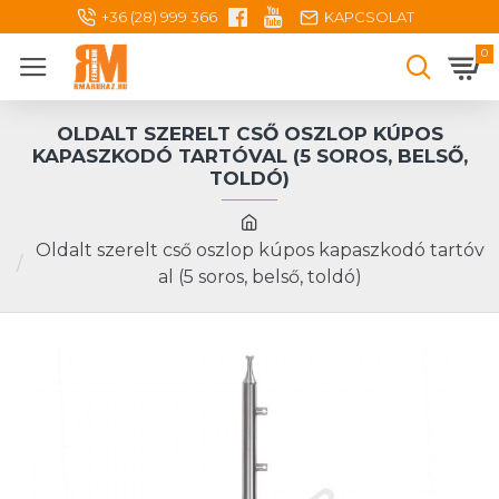
+36 (28) 999 366
KAPCSOLAT
0
OLDALT SZERELT CSŐ OSZLOP KÚPOS
KAPASZKODÓ TARTÓVAL (5 SOROS, BELSŐ,
TOLDÓ)
Oldalt szerelt cső oszlop kúpos kapaszkodó tartóv
al (5 soros, belső, toldó)