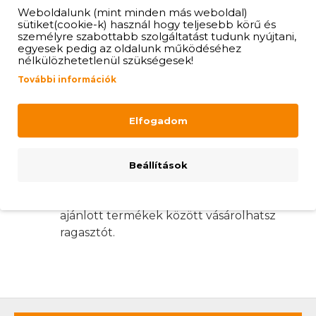
Weboldalunk (mint minden más weboldal)
állítható.
sütiket(cookie-k) használ hogy teljesebb körű és
Az oszlopon lévő pálcatartók a kívánt
személyre szabottabb szolgáltatást tudunk nyújtani,
szögre elforgatható egy M5-ös
egyesek pedig az oldalunk működéséhez
nélkülözhetetlenül szükségesek!
hernyócsavar fellazításával (2,5mm-es
inbuszkulcs szükséges).
További információk
A pálcatartón a 12mm-es cső áthalad.
A pálcatartón átfutó 12mm-es cső vagy
Elfogadom
tömör anyag egy M5-ös
hernyócsavarral rögzíthető (2,5mm-es
inbuszkulcs szükséges).
Beállítások
A kapaszkodó tartót az oszlopba
utólagosan kell rögzítened, ehhez az
ajánlott termékek között vásárolhatsz
ragasztót.