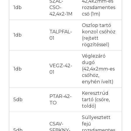
SZAL-
42,4x2mm-es
1db
CSO-
rozsdamentes
42,4x2-1M
cső (1m)
Oszlop tartó
TALPFAL-
konzol csőhöz
1db
01
(rejtett
rögzítéssel)
Véglezáró
dugó
VEGZ-42-
1db
(42,4x2mm-es
01
csőhöz,
enyhén ívelt)
Keresztrúd
PTAR-42-
5db
tartó (csőre,
TO
toldó)
Süllyesztett
CSAV-
fejű
5db
SFBKNY-
rozsdamentes