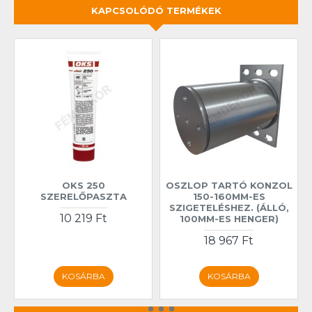
KAPCSOLÓDÓ TERMÉKEK
OKS 250
OSZLOP TARTÓ KONZOL
SZERELŐPASZTA
150-160MM-ES
SZIGETELÉSHEZ. (ÁLLÓ,
10 219 Ft
100MM-ES HENGER)
18 967 Ft
KOSÁRBA
KOSÁRBA