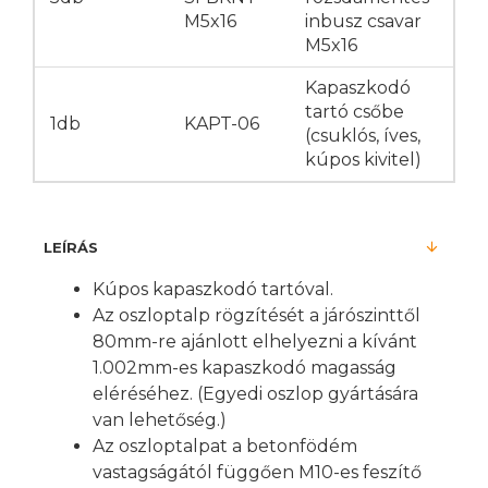
M5x16
inbusz csavar
M5x16
Kapaszkodó
tartó csőbe
1db
KAPT-06
(csuklós, íves,
kúpos kivitel)
LEÍRÁS
Kúpos kapaszkodó tartóval.
Az oszloptalp rögzítését a járószinttől
80mm-re ajánlott elhelyezni a kívánt
1.002mm-es kapaszkodó magasság
eléréséhez. (Egyedi oszlop gyártására
van lehetőség.)
Az oszloptalpat a betonfödém
vastagságától függően M10-es feszítő