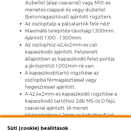
dübellel (alap csavarral) vagy M10-es
menetes csappal és vegyi dübellel
(betonragasztóval) ajánlott rögzíteni.
Az oszloptalp a pálcatartók felé néz!
Maximális telepítési távolság 1.300mm.
Ajánlott 1.100 - 1.300mm.
Az oszlophoz 42,4x2mm-es cső
kapaszkodó ajánlott. Felszerelt
állapotban az kapaszkodó felső pontja
a járószinttől 1.002mm-re van.
A kapaszkodótartó rögzítése az
oszlopba fémragasztással vagy
hegesztéssel ajánlott.
A 42,4x2mm-es kapaszkodó rögzítése a
kapaszkodó tartóhoz 2db M5-ös D fejű
csavarral ajánlott. (A menet
kiképzéséhez 4,2mm-es kobaltos fúró
és M5-ös menetfúró szükséges)
Süti (cookie) beállítások
A kapaszkodótartó a lépcső szögéhez