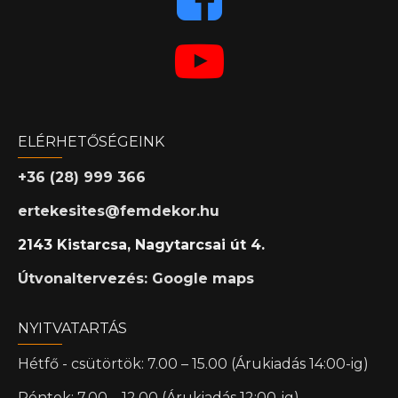
ELÉRHETŐSÉGEINK
+36 (28) 999 366
ertekesites@femdekor.hu
2143 Kistarcsa, Nagytarcsai út 4.
Útvonaltervezés: Google maps
NYITVATARTÁS
Hétfő - csütörtök: 7.00 – 15.00 (Árukiadás 14:00-ig)
Péntek: 7.00 – 12.00 (Árukiadás 12:00-ig)