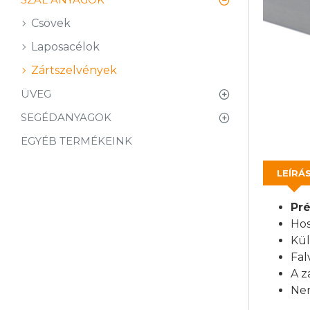
Csövek
Laposacélok
Zártszelvények
ÜVEG
SEGÉDANYAGOK
EGYÉB TERMÉKEINK
LEÍRÁ
Pr
Hos
Kü
Fal
A z
Nem