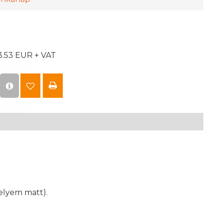
3.53 EUR + VAT
selyem matt).