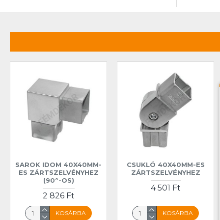
SAROK IDOM 40X40MM-
CSUKLÓ 40X40MM-ES
ES ZÁRTSZELVÉNYHEZ
ZÁRTSZELVÉNYHEZ
(90°-OS)
4 501 Ft
2 826 Ft
KOSÁRBA
KOSÁRBA