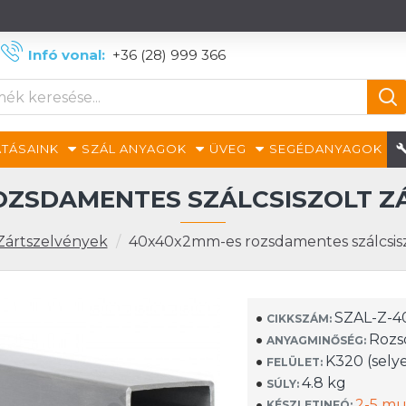
Infó vonal:
+36 (28) 999 366
TÁSAINK
SZÁL ANYAGOK
ÜVEG
SEGÉDANYAGOK
OZSDAMENTES SZÁLCSISZOLT ZÁ
Zártszelvények
40x40x2mm-es rozsdamentes szálcsisz
SZAL-Z-4
CIKKSZÁM:
Rozsd
ANYAGMINŐSÉG:
K320 (sely
FELÜLET:
4.8 kg
SÚLY:
2-5 m
KÉSZLETINFÓ: