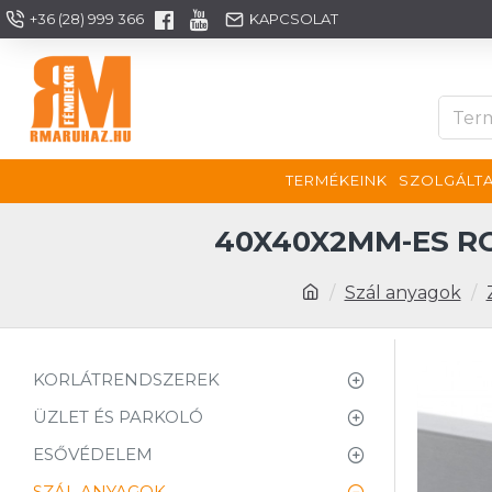
+36 (28) 999 366
KAPCSOLAT
TERMÉKEINK
SZOLGÁLTA
40X40X2MM-ES R
Szál anyagok
KORLÁTRENDSZEREK
ÜZLET ÉS PARKOLÓ
ESŐVÉDELEM
SZÁL ANYAGOK