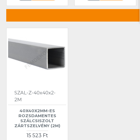
SZAL-Z-40x40x2-
2M
40X40X2MM-ES
ROZSDAMENTES
SZÁLCSISZOLT
ZÁRTSZELVÉNY (2M)
15 523 Ft