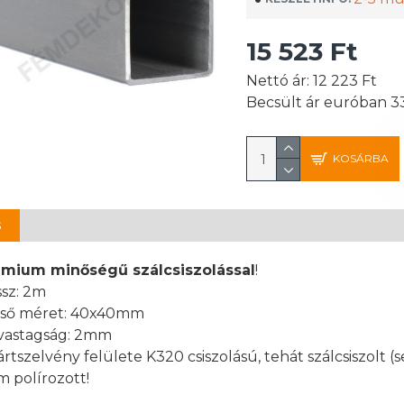
15 523 Ft
Nettó ár: 12 223 Ft
Becsült ár euróban 3
KOSÁRBA
S
émium minőségű szálcsiszolással
!
sz: 2m
lső méret: 40x40mm
vastagság: 2mm
ártszelvény felülete K320 csiszolású, tehát szálcsiszolt (
 polírozott!