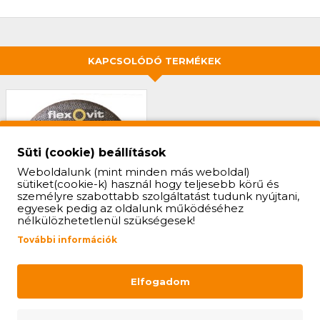
KAPCSOLÓDÓ TERMÉKEK
Süti (cookie) beállítások
Weboldalunk (mint minden más weboldal)
sütiket(cookie-k) használ hogy teljesebb körű és
személyre szabottabb szolgáltatást tudunk nyújtani,
egyesek pedig az oldalunk működéséhez
nélkülözhetetlenül szükségesek!
VÁGÓKORONG
További információk
ROZSDAMENTES
ANYAGHOZ (125X1)
Elfogadom
437 Ft
KOSÁRBA