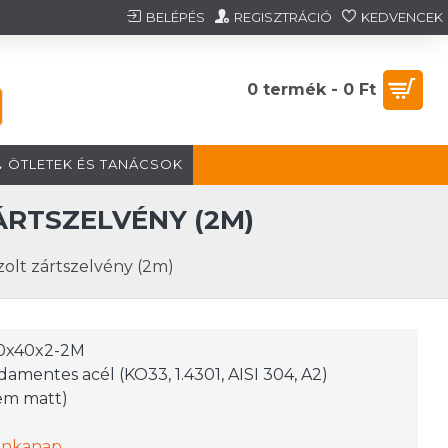
BELÉPÉS
REGISZTRÁCIÓ
KEDVENCEK
0 termék - 0 Ft
ÖTLETEK ÉS TANÁCSOK
RTSZELVÉNY (2M)
olt zártszelvény (2m)
0x40x2-2M
amentes acél (KO33, 1.4301, AISI 304, A2)
em matt)
unkanap