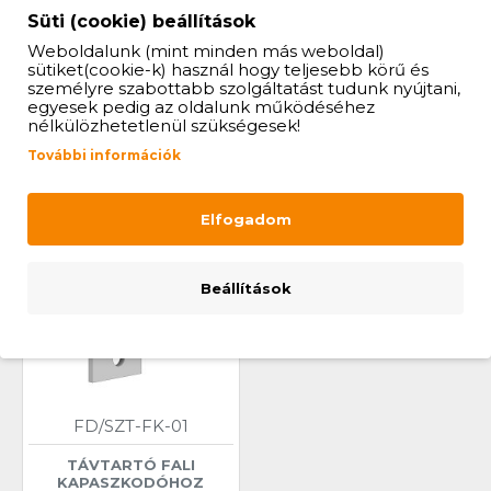
Süti (cookie) beállítások
15 977 Ft
20 343 Ft
Weboldalunk (mint minden más weboldal)
sütiket(cookie-k) használ hogy teljesebb körű és
KOSÁRBA
KOSÁRBA
személyre szabottabb szolgáltatást tudunk nyújtani,
egyesek pedig az oldalunk működéséhez
nélkülözhetetlenül szükségesek!
UTOLJÁRA MEGTEKINTETT
További információk
Elfogadom
Beállítások
FD/SZT-FK-01
TÁVTARTÓ FALI
KAPASZKODÓHOZ