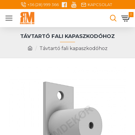
+36 (28) 999 366
KAPCSOLAT
0
TÁVTARTÓ FALI KAPASZKODÓHOZ
Távtartó fali kapaszkodóhoz