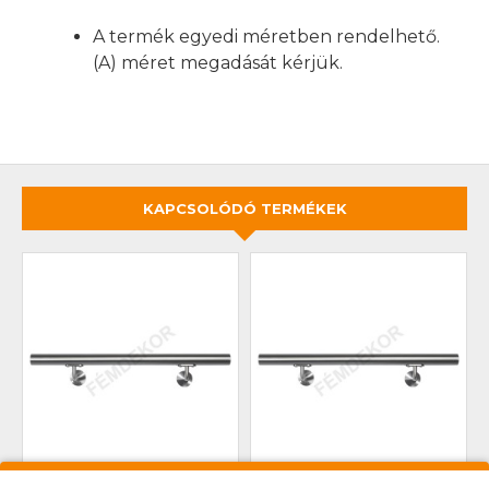
A termék egyedi méretben rendelhető.
(A) méret megadását kérjük.
KAPCSOLÓDÓ TERMÉKEK
FALI KAPASZKODÓ 1M-ES
FALI KAPASZKODÓ 2M-ES